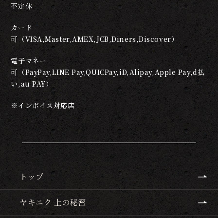
不定休
カード
可（VISA,Master,AMEX,JCB,Diners,Discover）
電子マネー
可（PayPay,LINE Pay,QUICPay,iD,Alipay,Apple Pay,d払
い,au PAY）
※インボイス対応店
トップ
ヤキニク 上の秘密