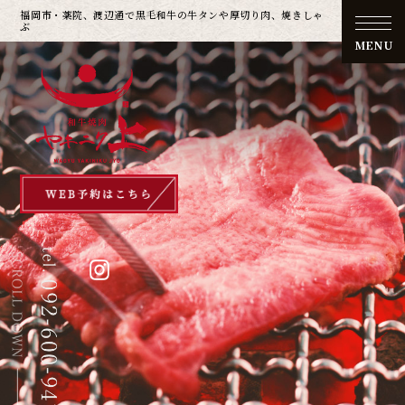
福岡市・薬院、渡辺通で黒毛和牛の
牛タンや厚切り肉、焼きしゃ
ぶ